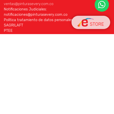
ventas@pinturasevery.com.co
Notificaciones Judiciales:
notificaciones@pinturasevery.com.co
Política tratamiento de datos personales
STORE
SAGRILAFT
PTEE
ANEXO SAGRILAFT Y PTEE
MENÚ
Inicio
Productos
Distribuidores
Quiénes somos
Blog
Contacto
Línea Ética