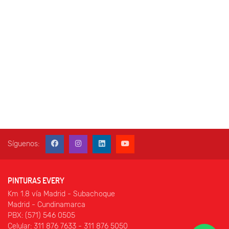
Síguenos:
PINTURAS EVERY
Km 1.8 vía Madrid - Subachoque
Madrid - Cundinamarca
PBX: (571) 546 0505
Celular: 311 876 7633 - 311 876 5050